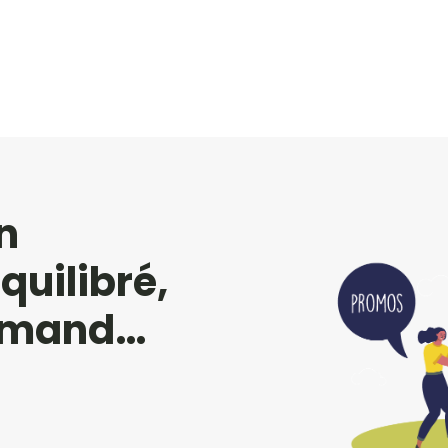
n
uilibré,
urmand…