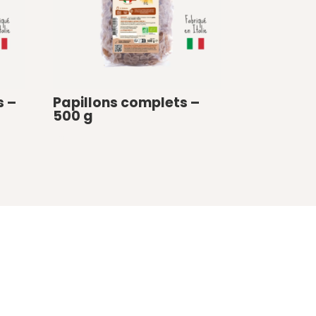
s –
Papillons complets –
500 g
€
0