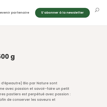
evenir partenaire
S’abonner à la newsletter
500 g
e d’épeautre) Bio par Nature sont
ne avec passion et savoir-faire un petit
tres pastiers est perpétué avec passion :
fin de conserver les saveurs et