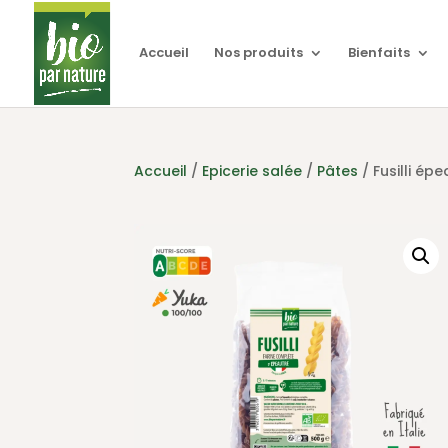
Accueil
Nos produits
Bienfaits
Accueil
/
Epicerie salée
/
Pâtes
/ Fusilli ép