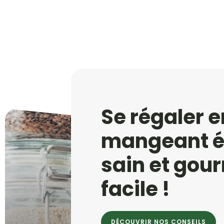
Se régaler e
mangeant éq
sain et go
facile !
DÉCOUVRIR NOS CONSEILS