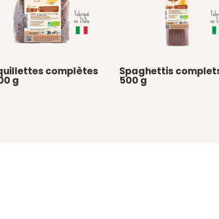
uillettes complètes
Spaghettis complet
00 g
500 g
€
0