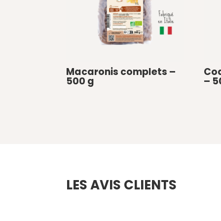
Macaronis complets –
Coq
500 g
– 5
€
0
€
0
LES AVIS CLIENTS