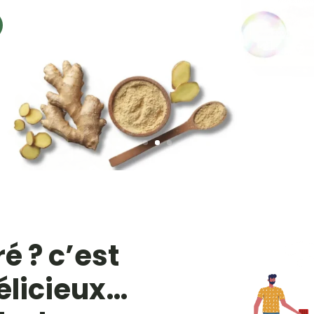
é ? c’est
délicieux…