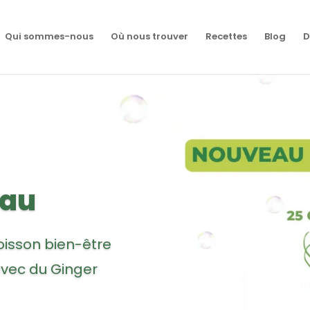
Qui sommes-nous
Où nous trouver
Recettes
Blog
D
au !
s deux nouveaux
graines !