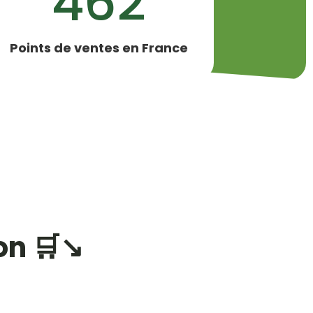
462
Points de ventes en France
on 🛒↘️