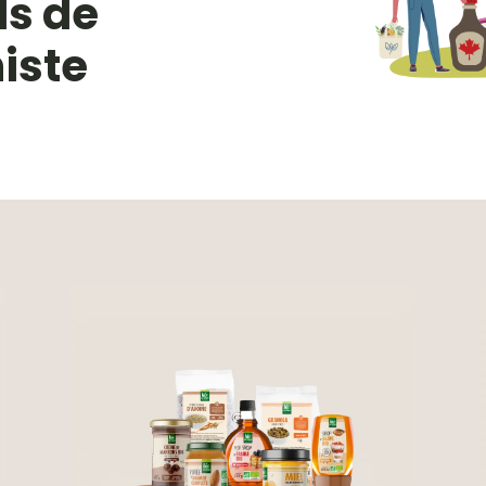
ls de
niste