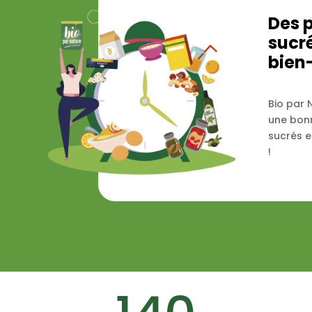
Des p
sucr
bien
Bio par 
une bonn
sucrés e
!