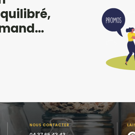
uilibré,
urmand…
NOUS CONTACTER
LAI
04 37 65 43 43