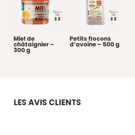
Miel de
Petits flocons
châtaignier –
d’avoine – 500 g
300 g
€
0
€
0
LES AVIS CLIENTS
Soyez le premier à laisser votre avis sur “Gros
flocons d’avoine complète – 500 g”