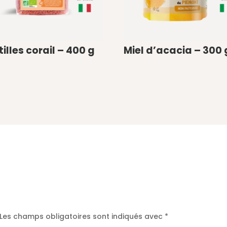
tilles corail – 400 g
Miel d’acacia – 300 
€
0
Pulpe de pruneaux bio – France – 275 g”
Les champs obligatoires sont indiqués avec
*