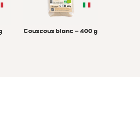
g
Couscous blanc – 400 g
€
0