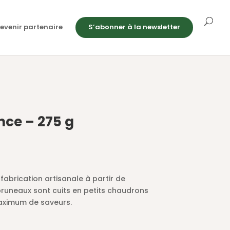
evenir partenaire
S’abonner à la newsletter
nce – 275 g
fabrication artisanale à partir de
pruneaux sont cuits en petits chaudrons
maximum de saveurs.