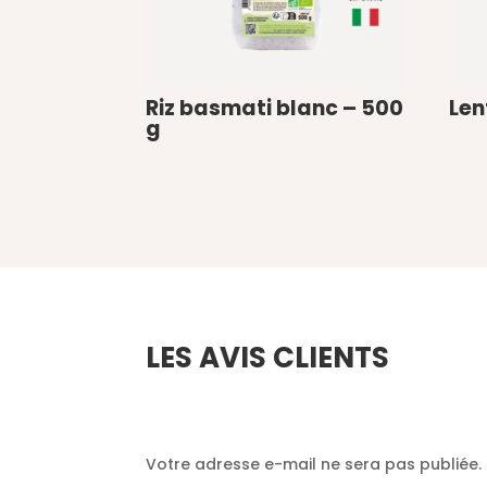
Riz basmati blanc – 500
Len
g
€
0
€
0
LES AVIS CLIENTS
Soyez le premier à laisser votre avis sur “
Votre adresse e-mail ne sera pas publiée.