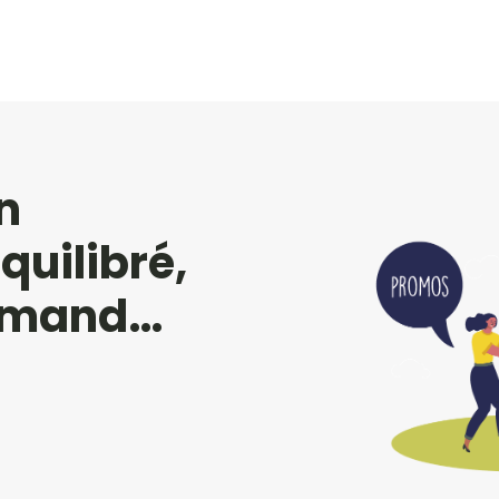
n
uilibré,
urmand…