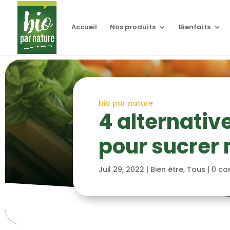
Accueil
Nos produits
Bienfaits
bio par nature
4 alternativ
pour sucrer
Juil 29, 2022
|
Bien être
,
Tous
|
0 co