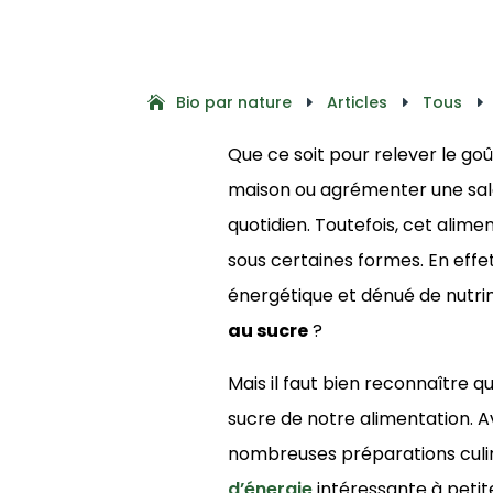
Bio par nature
Articles
Tous
E
E
E
Que ce soit pour relever le go
maison ou agrémenter une salad
quotidien. Toutefois, cet ali
sous certaines formes. En effet,
énergétique et dénué de nutrim
au sucre
?
Mais il faut bien reconnaître qu
sucre de notre alimentation. A
nombreuses préparations culi
d’énergie
intéressante à petit