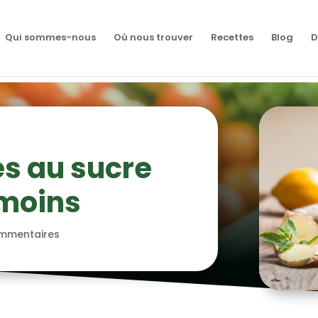
Qui sommes-nous
Où nous trouver
Recettes
Blog
D
es au sucre
 moins
mmentaires