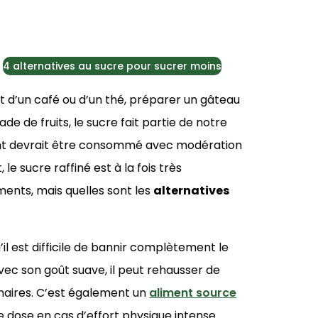
4 alternatives au sucre pour sucrer moins
ût d’un café ou d’un thé, préparer un gâteau
e de fruits, le sucre fait partie de notre
ment devrait être consommé avec modération
 le sucre raffiné est à la fois très
ents, mais quelles sont les
alternatives
’il est difficile de bannir complètement le
vec son goût suave, il peut rehausser de
naires. C’est également un
aliment source
e dose en cas d’effort physique intense.