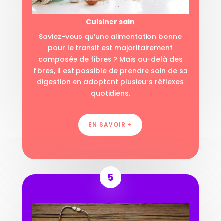
Cuisiner sain
Saviez-vous qu’une alimentation bonne
pour le transit est majoritairement
composée de fibres ? Mais au-delà des
fibres, il est possible de prendre soin de sa
digestion en adoptant plusieurs réflexes
quotidiens.
EN SAVOIR +
5