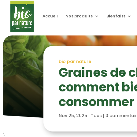
Accueil
Nos produits
Bienfaits
bio par nature
Graines de c
comment bie
consommer 
Nov 25, 2025
|
Tous
|
0 commentai