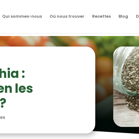
Qui sommes-nous
Où nous trouver
Recettes
Blog
D
hia :
n les
?
res