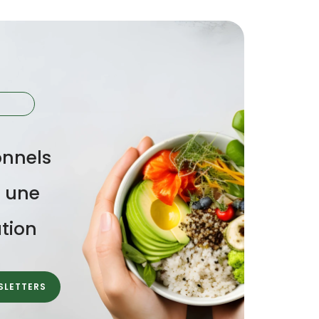
onnels
r une
tion
SLETTERS