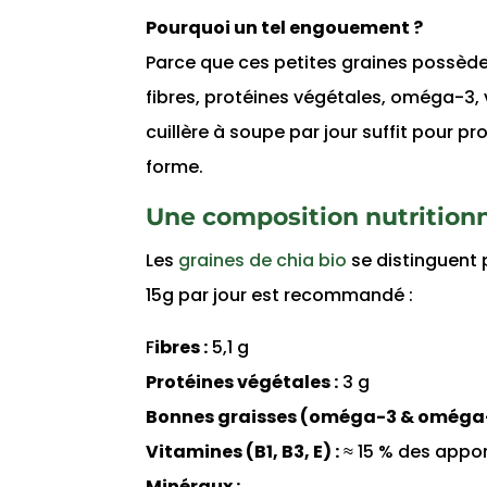
Pourquoi un tel engouement ?
Parce que ces petites graines possèden
fibres, protéines végétales, oméga-3, 
cuillère à soupe par jour suffit pour pro
forme.
Une composition nutrition
Les
graines de chia bio
se distinguent 
15g par jour est recommandé :
F
ibres :
5,1 g
Protéines végétales :
3 g
Bonnes graisses (oméga-3 & oméga-
Vitamines (B1, B3, E) :
≈ 15 % des appor
Minéraux :