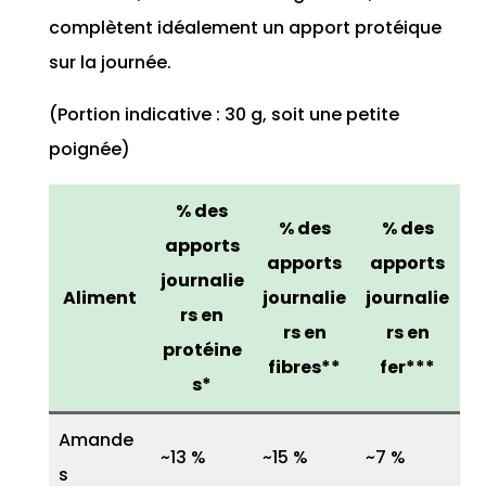
complètent idéalement un apport protéique
sur la journée.
(Portion indicative : 30 g, soit une petite
poignée)
% des
% des
% des
apports
apports
apports
journalie
Aliment
journalie
journalie
rs en
rs en
rs en
protéine
fibres**
fer***
s*
Amande
~13 %
~15 %
~7 %
s