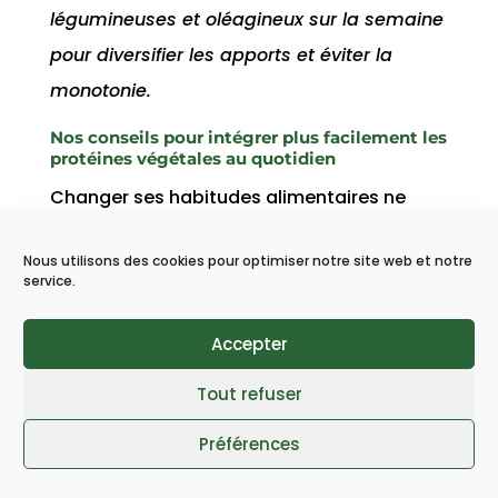
légumineuses et oléagineux sur la semaine
pour diversifier les apports et éviter la
monotonie.
Nos conseils pour intégrer plus facilement les
protéines végétales au quotidien
Changer ses habitudes alimentaires ne
signifie pas tout bouleverser du jour au
Nous utilisons des cookies pour optimiser notre site web et notre
lendemain. Il s’agit plutôt d’
ajouter petit à
service.
petit des aliments végétaux riches en
protéines
à votre
menu quotidien
, en tenant
Accepter
compte de vos
besoins nutritionnels
, de vos
Tout refuser
goûts et de votre rythme de vie. Voici




Préférences
quelques
astuces pratiques
pour enrichir vos
7
recettes
Produits
Bienfaits
Conseils
repas de manière simple, gourmande et
SHARES