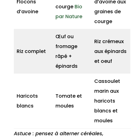
Flocons
d’avoine aux
courge
Bio
d’avoine
graines de
par Nature
courge
Œuf ou
Riz crémeux
fromage
Riz complet
aux épinards
râpé +
et oeuf
épinards
Cassoulet
marin aux
Haricots
Tomate et
haricots
blancs
moules
blancs et
moules
Astuce : pensez à alterner céréales,