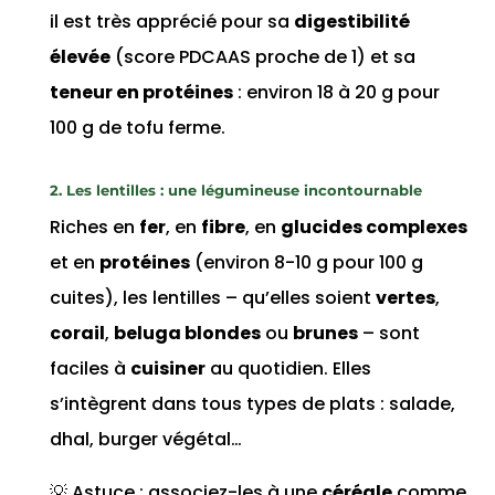
il est très apprécié pour sa
digestibilité
élevée
(score PDCAAS proche de 1) et sa
teneur en protéines
: environ 18 à 20 g pour
100 g de tofu ferme.
2. Les lentilles : une légumineuse incontournable
Riches en
fer
, en
fibre
, en
glucides complexes
et en
protéines
(environ 8-10 g pour 100 g
cuites), les lentilles – qu’elles soient
vertes
,
corail
,
beluga blondes
ou
brunes
– sont
faciles à
cuisiner
au quotidien. Elles
s’intègrent dans tous types de plats : salade,
dhal, burger végétal…
💡 Astuce : associez-les à une
céréale
comme