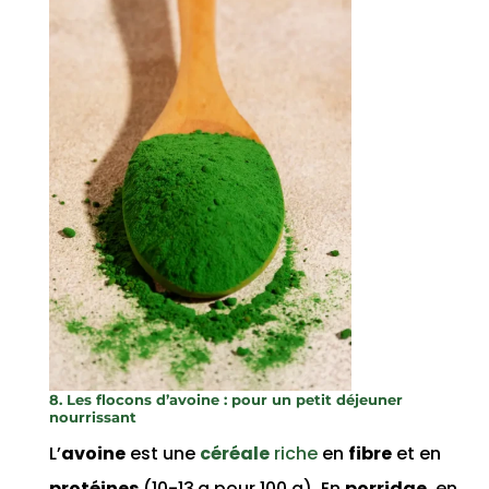
8. Les flocons d’avoine : pour un petit déjeuner
nourrissant
L’
avoine
est une
céréale
riche
en
fibre
et en
protéines
(10-13 g pour 100 g). En
porridge
, en