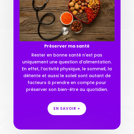
Préserver ma santé
Rester en bonne santé n’est pas
uniquement une question d’alimentation.
En effet, l’activité physique, le sommeil, la
détente et aussi le soleil sont autant de
facteurs à prendre en compte pour
préserver son bien-être au quotidien.
EN SAVOIR +