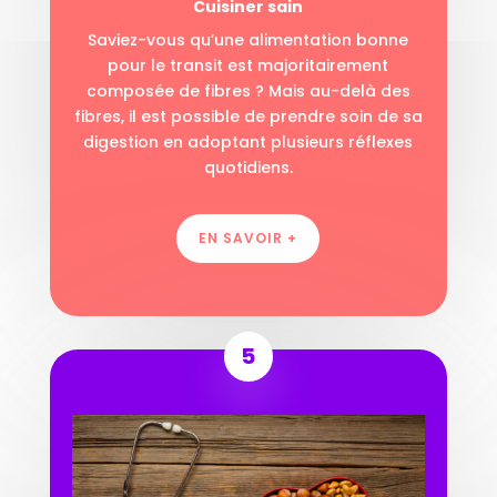
Cuisiner sain
Saviez-vous qu’une alimentation bonne
pour le transit est majoritairement
composée de fibres ? Mais au-delà des
fibres, il est possible de prendre soin de sa
digestion en adoptant plusieurs réflexes
quotidiens.
EN SAVOIR +
5