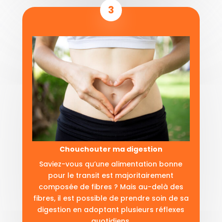
3
Chouchouter ma digestion
Saviez-vous qu’une alimentation bonne
pour le transit est majoritairement
composée de fibres ? Mais au-delà des
fibres, il est possible de prendre soin de sa
digestion en adoptant plusieurs réflexes
quotidiens.