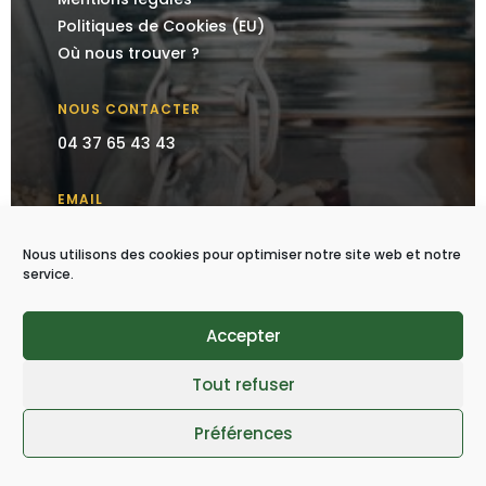
Politiques de Cookies (EU)
Où nous trouver ?
NOUS CONTACTER
04 37 65 43 43
EMAIL
contact@bioparnature.fr
Nous utilisons des cookies pour optimiser notre site web et notre
service.
LAISSEZ NOUS UN AVIS
Accepter
Tout refuser
SUIVEZ-NOUS SUR LES RÉSEAUX SOCIAUX




Préférences
recettes
Produits
Bienfaits
Conseils