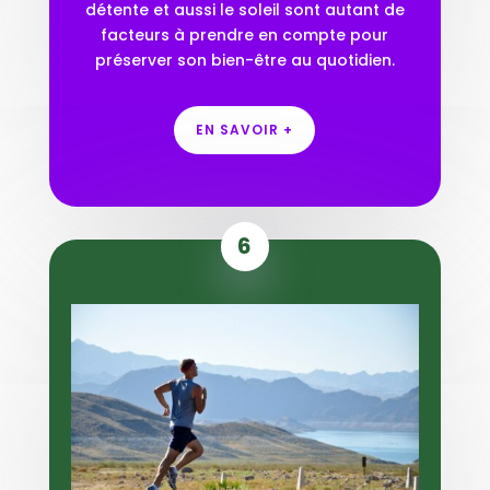
détente et aussi le soleil sont autant de
facteurs à prendre en compte pour
préserver son bien-être au quotidien.
EN SAVOIR +
6