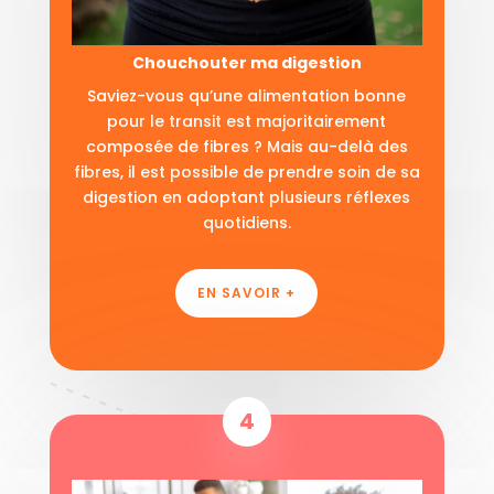
Chouchouter ma digestion
Saviez-vous qu’une alimentation bonne
pour le transit est majoritairement
composée de fibres ? Mais au-delà des
fibres, il est possible de prendre soin de sa
digestion en adoptant plusieurs réflexes
quotidiens.
EN SAVOIR +
4