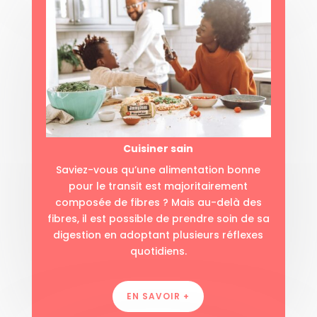
Cuisiner sain
Saviez-vous qu’une alimentation bonne
pour le transit est majoritairement
composée de fibres ? Mais au-delà des
fibres, il est possible de prendre soin de sa
digestion en adoptant plusieurs réflexes
quotidiens.
EN SAVOIR +