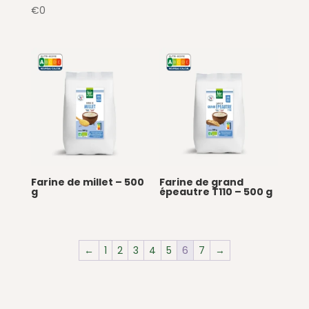
€
0
Farine de millet – 500
Farine de grand
g
épeautre T110 – 500 g
←
1
2
3
4
5
6
7
→