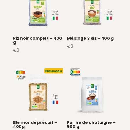
Riz noir complet – 400
Mélange 3 Riz – 400 g
g
€
0
€
0
Blé mondé précuit –
Farine de châtaigne –
400g
500 g