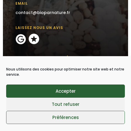
EMAIL
contact@bioparnature.fr
LAISSEZ NOUS UN AVIS
SUIVEZ-NOUS SUR LES RÉSEAUX SOCIAUX
Nous utilisons des cookies pour optimiser notre site web et notre
service.
Accepter
S'ABONNER À LA NEWSLETTER
Tout refuser




Préférences
recettes
Produits
Bienfaits
Conseils