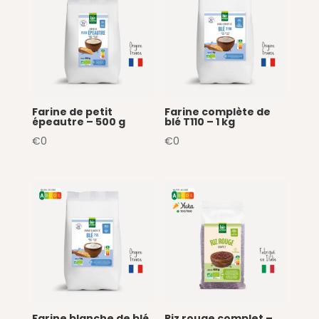
Farine de petit
Farine complète de
épeautre – 500 g
blé T110 – 1 kg
€
0
€
0
Farine blanche de blé
Riz rouge complet –