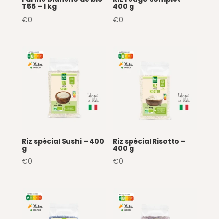
T55 – 1 kg
400 g
€
0
€
0
Riz spécial Sushi – 400
Riz spécial Risotto –
g
400 g
€
0
€
0